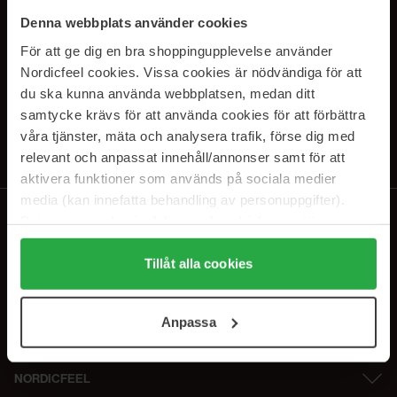
SUBSCRIBE TO OUR
Denna webbplats använder cookies
NEWSLETTER
För att ge dig en bra shoppingupplevelse använder
Nordicfeel cookies. Vissa cookies är nödvändiga för att
E-postadresse
du ska kunna använda webbplatsen, medan ditt
samtycke krävs för att använda cookies för att förbättra
våra tjänster, mäta och analysera trafik, förse dig med
Ved å abonnere godtar du vår
personvernerklæring
. Du kan melde deg
av når som helst.
relevant och anpassat innehåll/annonser samt för att
aktivera funktioner som används på sociala medier
media (kan innefatta behandling av personuppgifter).
Data som samlas in delas med cookieleverantören.
Genom att trycka på "Tillåt alla cookies" accepterar du
alla cookies, medan du under "Detaljer" kan anpassa
Tillåt alla cookies
användningen av cookies. Du kan när som helst återkalla
ditt samtycke. För mer information se vår Cookie Policy
Anpassa
samt vår Integritetspolicy.
NORDICFEEL