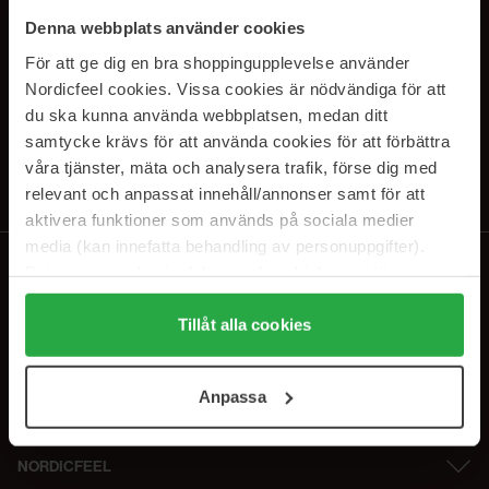
SUBSCRIBE TO OUR
Denna webbplats använder cookies
NEWSLETTER
För att ge dig en bra shoppingupplevelse använder
Nordicfeel cookies. Vissa cookies är nödvändiga för att
E-postadresse
du ska kunna använda webbplatsen, medan ditt
samtycke krävs för att använda cookies för att förbättra
våra tjänster, mäta och analysera trafik, förse dig med
Ved å abonnere godtar du vår
personvernerklæring
. Du kan melde deg
av når som helst.
relevant och anpassat innehåll/annonser samt för att
aktivera funktioner som används på sociala medier
media (kan innefatta behandling av personuppgifter).
Data som samlas in delas med cookieleverantören.
Genom att trycka på "Tillåt alla cookies" accepterar du
alla cookies, medan du under "Detaljer" kan anpassa
Tillåt alla cookies
användningen av cookies. Du kan när som helst återkalla
ditt samtycke. För mer information se vår Cookie Policy
Anpassa
samt vår Integritetspolicy.
NORDICFEEL