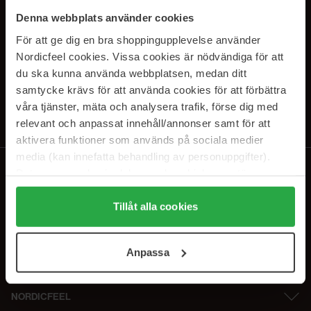
SUBSCRIBE TO OUR
Denna webbplats använder cookies
NEWSLETTER
För att ge dig en bra shoppingupplevelse använder
Nordicfeel cookies. Vissa cookies är nödvändiga för att
E-postadresse
du ska kunna använda webbplatsen, medan ditt
samtycke krävs för att använda cookies för att förbättra
våra tjänster, mäta och analysera trafik, förse dig med
Ved å abonnere godtar du vår
personvernerklæring
. Du kan melde deg
av når som helst.
relevant och anpassat innehåll/annonser samt för att
aktivera funktioner som används på sociala medier
media (kan innefatta behandling av personuppgifter).
Data som samlas in delas med cookieleverantören.
Genom att trycka på "Tillåt alla cookies" accepterar du
alla cookies, medan du under "Detaljer" kan anpassa
Tillåt alla cookies
användningen av cookies. Du kan när som helst återkalla
ditt samtycke. För mer information se vår Cookie Policy
Anpassa
samt vår Integritetspolicy.
NORDICFEEL