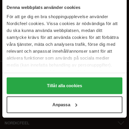
SUBSCRIBE TO OUR
Denna webbplats använder cookies
NEWSLETTER
För att ge dig en bra shoppingupplevelse använder
Nordicfeel cookies. Vissa cookies är nödvändiga för att
E-postadresse
du ska kunna använda webbplatsen, medan ditt
samtycke krävs för att använda cookies för att förbättra
våra tjänster, mäta och analysera trafik, förse dig med
Ved å abonnere godtar du vår
personvernerklæring
. Du kan melde deg
av når som helst.
relevant och anpassat innehåll/annonser samt för att
aktivera funktioner som används på sociala medier
media (kan innefatta behandling av personuppgifter).
Data som samlas in delas med cookieleverantören.
Genom att trycka på "Tillåt alla cookies" accepterar du
alla cookies, medan du under "Detaljer" kan anpassa
Tillåt alla cookies
användningen av cookies. Du kan när som helst återkalla
ditt samtycke. För mer information se vår Cookie Policy
Anpassa
samt vår Integritetspolicy.
NORDICFEEL