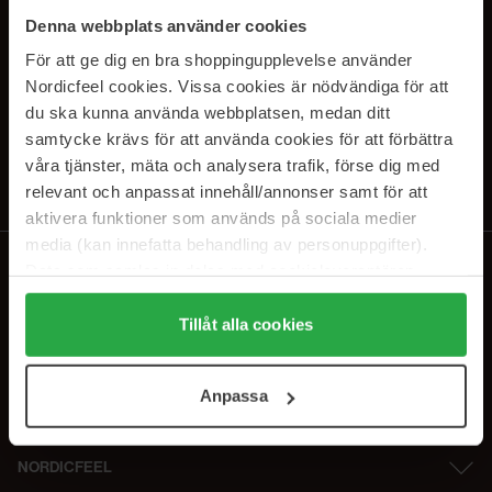
SUBSCRIBE TO OUR
Denna webbplats använder cookies
NEWSLETTER
För att ge dig en bra shoppingupplevelse använder
Nordicfeel cookies. Vissa cookies är nödvändiga för att
E-postadresse
du ska kunna använda webbplatsen, medan ditt
samtycke krävs för att använda cookies för att förbättra
våra tjänster, mäta och analysera trafik, förse dig med
Ved å abonnere godtar du vår
personvernerklæring
. Du kan melde deg
av når som helst.
relevant och anpassat innehåll/annonser samt för att
aktivera funktioner som används på sociala medier
media (kan innefatta behandling av personuppgifter).
Data som samlas in delas med cookieleverantören.
Genom att trycka på "Tillåt alla cookies" accepterar du
alla cookies, medan du under "Detaljer" kan anpassa
Tillåt alla cookies
användningen av cookies. Du kan när som helst återkalla
ditt samtycke. För mer information se vår Cookie Policy
Anpassa
samt vår Integritetspolicy.
NORDICFEEL