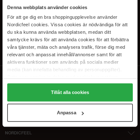
SUBSCRIBE TO OUR
Denna webbplats använder cookies
NEWSLETTER
För att ge dig en bra shoppingupplevelse använder
Nordicfeel cookies. Vissa cookies är nödvändiga för att
E-postadresse
du ska kunna använda webbplatsen, medan ditt
samtycke krävs för att använda cookies för att förbättra
våra tjänster, mäta och analysera trafik, förse dig med
Ved å abonnere godtar du vår
personvernerklæring
. Du kan melde deg
av når som helst.
relevant och anpassat innehåll/annonser samt för att
aktivera funktioner som används på sociala medier
media (kan innefatta behandling av personuppgifter).
Data som samlas in delas med cookieleverantören.
Genom att trycka på "Tillåt alla cookies" accepterar du
alla cookies, medan du under "Detaljer" kan anpassa
Tillåt alla cookies
användningen av cookies. Du kan när som helst återkalla
ditt samtycke. För mer information se vår Cookie Policy
Anpassa
samt vår Integritetspolicy.
NORDICFEEL