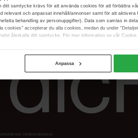
Våre merker
FAQ
itt samtycke krävs för att använda cookies för att förbättra vår
The Beauty Edit
Spor bestillingen
med relevant och anpassat innehåll/annonser samt för att aktiver
Jobb hos oss
Retur og reklama
nefatta behandling av personuppgifter). Data som samlas in del
alla cookies" accepterar du alla cookies, medan du under "Detal
Samarbeidspartner
Blush har blitt
elst återkalla ditt samtycke. För mer information se vår Cookie
Nordicfeel
Anpassa
tockholm
Email:
info@nordicfeel.no