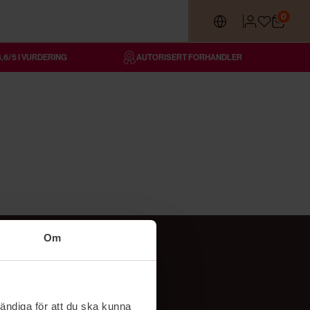
0
4,6/5 I VURDERING
AUTORISERT FORHANDLER
Om
Følg oss
TikTok
ändiga för att du ska kunna