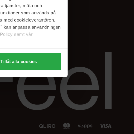
Facebook
a tjänster, mäta och
 min
Instagram
a funktioner som används på
sjon
Linkedin
as med cookieleverantören.
jer" kan anpassa användningen
 Policy samt vår
Tillåt alla cookies