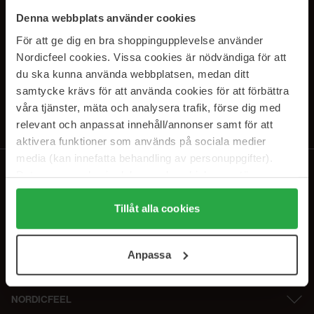
SUBSCRIBE TO OUR
Denna webbplats använder cookies
NEWSLETTER
För att ge dig en bra shoppingupplevelse använder
Nordicfeel cookies. Vissa cookies är nödvändiga för att
E-postadresse
du ska kunna använda webbplatsen, medan ditt
samtycke krävs för att använda cookies för att förbättra
våra tjänster, mäta och analysera trafik, förse dig med
Ved å abonnere godtar du vår
personvernerklæring
. Du kan melde deg
av når som helst.
relevant och anpassat innehåll/annonser samt för att
aktivera funktioner som används på sociala medier
media (kan innefatta behandling av personuppgifter).
Data som samlas in delas med cookieleverantören.
Genom att trycka på "Tillåt alla cookies" accepterar du
alla cookies, medan du under "Detaljer" kan anpassa
Tillåt alla cookies
användningen av cookies. Du kan när som helst återkalla
ditt samtycke. För mer information se vår Cookie Policy
Anpassa
samt vår Integritetspolicy.
NORDICFEEL