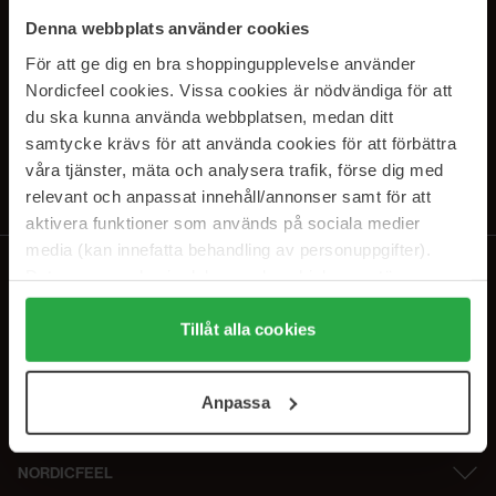
SUBSCRIBE TO OUR
Denna webbplats använder cookies
NEWSLETTER
För att ge dig en bra shoppingupplevelse använder
Nordicfeel cookies. Vissa cookies är nödvändiga för att
E-postadresse
du ska kunna använda webbplatsen, medan ditt
samtycke krävs för att använda cookies för att förbättra
våra tjänster, mäta och analysera trafik, förse dig med
Ved å abonnere godtar du vår
personvernerklæring
. Du kan melde deg
av når som helst.
relevant och anpassat innehåll/annonser samt för att
aktivera funktioner som används på sociala medier
media (kan innefatta behandling av personuppgifter).
Data som samlas in delas med cookieleverantören.
Genom att trycka på "Tillåt alla cookies" accepterar du
alla cookies, medan du under "Detaljer" kan anpassa
Tillåt alla cookies
användningen av cookies. Du kan när som helst återkalla
ditt samtycke. För mer information se vår Cookie Policy
Anpassa
samt vår Integritetspolicy.
NORDICFEEL