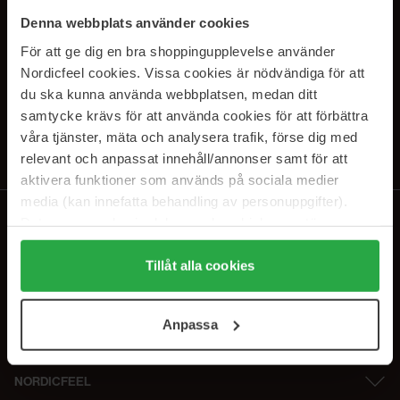
SUBSCRIBE TO OUR
Denna webbplats använder cookies
NEWSLETTER
För att ge dig en bra shoppingupplevelse använder
Nordicfeel cookies. Vissa cookies är nödvändiga för att
E-postadresse
du ska kunna använda webbplatsen, medan ditt
samtycke krävs för att använda cookies för att förbättra
våra tjänster, mäta och analysera trafik, förse dig med
Ved å abonnere godtar du vår
personvernerklæring
. Du kan melde deg
av når som helst.
relevant och anpassat innehåll/annonser samt för att
aktivera funktioner som används på sociala medier
media (kan innefatta behandling av personuppgifter).
Data som samlas in delas med cookieleverantören.
Genom att trycka på "Tillåt alla cookies" accepterar du
alla cookies, medan du under "Detaljer" kan anpassa
Tillåt alla cookies
användningen av cookies. Du kan när som helst återkalla
ditt samtycke. För mer information se vår Cookie Policy
Anpassa
samt vår Integritetspolicy.
NORDICFEEL