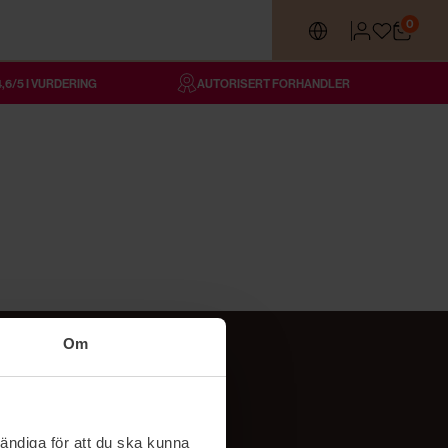
0
4,6/5 I VURDERING
AUTORISERT FORHANDLER
Om
Følg oss
TikTok
ändiga för att du ska kunna