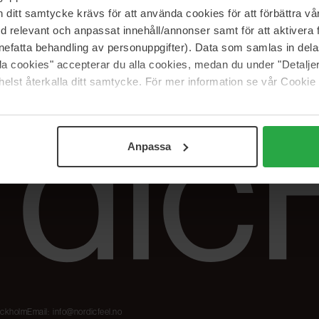
Våre merker
FAQ
itt samtycke krävs för att använda cookies för att förbättra vår
The Beauty Edit
Spor bestillingen
med relevant och anpassat innehåll/annonser samt för att aktiver
Jobb hos oss
Retur og reklama
nefatta behandling av personuppgifter). Data som samlas in del
alla cookies" accepterar du alla cookies, medan du under "Detal
Samarbeidspartner
Blush har blitt
Nordicfeel
elst återkalla ditt samtycke. För mer information se vår Cookie
Anpassa
tockholm
Email:
info@nordicfeel.no