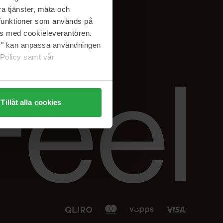
Facebook
a tjänster, mäta och
 min
Instagram
a funktioner som används på
sjon
Linkedin
as med cookieleverantören.
jer" kan anpassa användningen
 Policy samt vår
Tillåt alla cookies