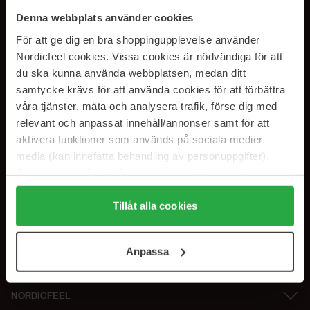
SUBSCRIBE TO OUR
Denna webbplats använder cookies
NEWSLETTER
För att ge dig en bra shoppingupplevelse använder
Nordicfeel cookies. Vissa cookies är nödvändiga för att
E-postadresse
du ska kunna använda webbplatsen, medan ditt
samtycke krävs för att använda cookies för att förbättra
våra tjänster, mäta och analysera trafik, förse dig med
Ved å abonnere godtar du vår
personvernerklæring
. Du kan melde deg
av når som helst.
relevant och anpassat innehåll/annonser samt för att
aktivera funktioner som används på sociala medier
media (kan innefatta behandling av personuppgifter).
Data som samlas in delas med cookieleverantören.
Genom att trycka på "Tillåt alla cookies" accepterar du
alla cookies, medan du under "Detaljer" kan anpassa
Tillåt alla cookies
användningen av cookies. Du kan när som helst återkalla
ditt samtycke. För mer information se vår Cookie Policy
Anpassa
samt vår Integritetspolicy.
NORDICFEEL