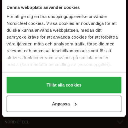
SUBSCRIBE TO OUR
Denna webbplats använder cookies
NEWSLETTER
För att ge dig en bra shoppingupplevelse använder
Nordicfeel cookies. Vissa cookies är nödvändiga för att
E-postadresse
du ska kunna använda webbplatsen, medan ditt
samtycke krävs för att använda cookies för att förbättra
våra tjänster, mäta och analysera trafik, förse dig med
Ved å abonnere godtar du vår
personvernerklæring
. Du kan melde deg
av når som helst.
relevant och anpassat innehåll/annonser samt för att
aktivera funktioner som används på sociala medier
media (kan innefatta behandling av personuppgifter).
Data som samlas in delas med cookieleverantören.
Genom att trycka på "Tillåt alla cookies" accepterar du
alla cookies, medan du under "Detaljer" kan anpassa
Tillåt alla cookies
användningen av cookies. Du kan när som helst återkalla
ditt samtycke. För mer information se vår Cookie Policy
Anpassa
samt vår Integritetspolicy.
NORDICFEEL