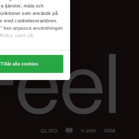
Facebook
a tjänster, mäta och
 min
Instagram
a funktioner som används på
sjon
Linkedin
as med cookieleverantören.
jer" kan anpassa användningen
 Policy samt vår
Tillåt alla cookies