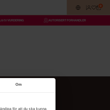
0
4,6/5 I VURDERING
AUTORISERT FORHANDLER
Om
Følg oss
TikTok
ändiga för att du ska kunna