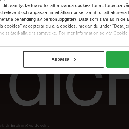
Våre merker
FAQ
itt samtycke krävs för att använda cookies för att förbättra vår
The Beauty Edit
Spor bestillingen
med relevant och anpassat innehåll/annonser samt för att aktiver
Jobb hos oss
Retur og reklama
nefatta behandling av personuppgifter). Data som samlas in del
alla cookies" accepterar du alla cookies, medan du under "Detal
Samarbeidspartner
Blush har blitt
elst återkalla ditt samtycke. För mer information se vår Cookie
Nordicfeel
Anpassa
tockholm
Email:
info@nordicfeel.no