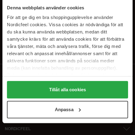
SUBSCRIBE TO OUR
Denna webbplats använder cookies
NEWSLETTER
För att ge dig en bra shoppingupplevelse använder
Nordicfeel cookies. Vissa cookies är nödvändiga för att
E-postadresse
du ska kunna använda webbplatsen, medan ditt
samtycke krävs för att använda cookies för att förbättra
våra tjänster, mäta och analysera trafik, förse dig med
Ved å abonnere godtar du vår
personvernerklæring
. Du kan melde deg
av når som helst.
relevant och anpassat innehåll/annonser samt för att
aktivera funktioner som används på sociala medier
media (kan innefatta behandling av personuppgifter).
Data som samlas in delas med cookieleverantören.
Genom att trycka på "Tillåt alla cookies" accepterar du
alla cookies, medan du under "Detaljer" kan anpassa
Tillåt alla cookies
användningen av cookies. Du kan när som helst återkalla
ditt samtycke. För mer information se vår Cookie Policy
Anpassa
samt vår Integritetspolicy.
NORDICFEEL