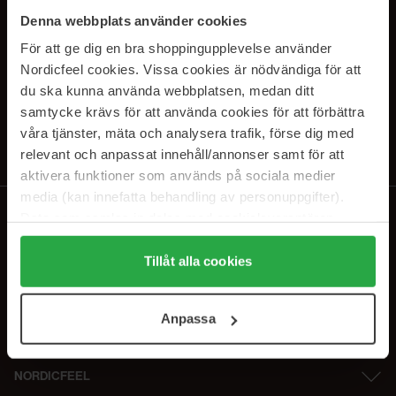
SUBSCRIBE TO OUR
Denna webbplats använder cookies
NEWSLETTER
För att ge dig en bra shoppingupplevelse använder
Nordicfeel cookies. Vissa cookies är nödvändiga för att
E-postadresse
du ska kunna använda webbplatsen, medan ditt
samtycke krävs för att använda cookies för att förbättra
våra tjänster, mäta och analysera trafik, förse dig med
Ved å abonnere godtar du vår
personvernerklæring
. Du kan melde deg
av når som helst.
relevant och anpassat innehåll/annonser samt för att
aktivera funktioner som används på sociala medier
media (kan innefatta behandling av personuppgifter).
Data som samlas in delas med cookieleverantören.
Genom att trycka på "Tillåt alla cookies" accepterar du
alla cookies, medan du under "Detaljer" kan anpassa
Tillåt alla cookies
användningen av cookies. Du kan när som helst återkalla
ditt samtycke. För mer information se vår Cookie Policy
Anpassa
samt vår Integritetspolicy.
NORDICFEEL