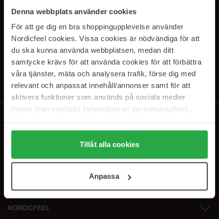
SUBSCRIBE TO OUR
Denna webbplats använder cookies
NEWSLETTER
För att ge dig en bra shoppingupplevelse använder
Nordicfeel cookies. Vissa cookies är nödvändiga för att
E-postadresse
du ska kunna använda webbplatsen, medan ditt
samtycke krävs för att använda cookies för att förbättra
våra tjänster, mäta och analysera trafik, förse dig med
Ved å abonnere godtar du vår
personvernerklæring
. Du kan melde deg
av når som helst.
relevant och anpassat innehåll/annonser samt för att
aktivera funktioner som används på sociala medier
media (kan innefatta behandling av personuppgifter).
Data som samlas in delas med cookieleverantören.
Genom att trycka på "Tillåt alla cookies" accepterar du
alla cookies, medan du under "Detaljer" kan anpassa
Tillåt alla cookies
användningen av cookies. Du kan när som helst återkalla
ditt samtycke. För mer information se vår Cookie Policy
Anpassa
samt vår Integritetspolicy.
NORDICFEEL