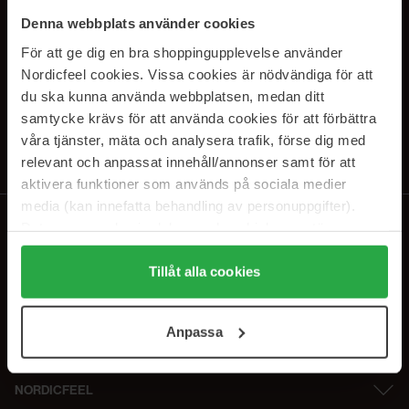
SUBSCRIBE TO OUR
Denna webbplats använder cookies
NEWSLETTER
För att ge dig en bra shoppingupplevelse använder
Nordicfeel cookies. Vissa cookies är nödvändiga för att
E-postadresse
du ska kunna använda webbplatsen, medan ditt
samtycke krävs för att använda cookies för att förbättra
våra tjänster, mäta och analysera trafik, förse dig med
Ved å abonnere godtar du vår
personvernerklæring
. Du kan melde deg
av når som helst.
relevant och anpassat innehåll/annonser samt för att
aktivera funktioner som används på sociala medier
media (kan innefatta behandling av personuppgifter).
Data som samlas in delas med cookieleverantören.
Genom att trycka på "Tillåt alla cookies" accepterar du
alla cookies, medan du under "Detaljer" kan anpassa
Tillåt alla cookies
användningen av cookies. Du kan när som helst återkalla
ditt samtycke. För mer information se vår Cookie Policy
Anpassa
samt vår Integritetspolicy.
NORDICFEEL