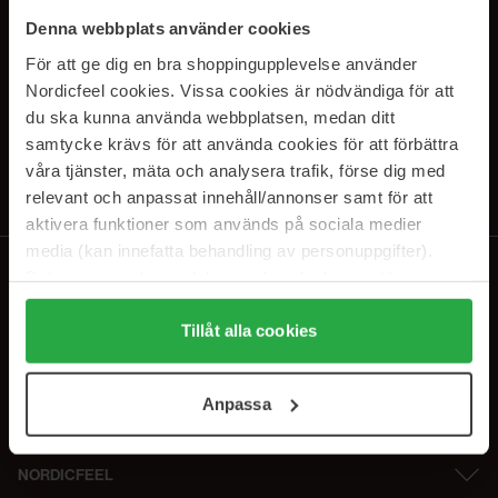
SUBSCRIBE TO OUR
Denna webbplats använder cookies
NEWSLETTER
För att ge dig en bra shoppingupplevelse använder
Nordicfeel cookies. Vissa cookies är nödvändiga för att
E-postadresse
du ska kunna använda webbplatsen, medan ditt
samtycke krävs för att använda cookies för att förbättra
våra tjänster, mäta och analysera trafik, förse dig med
Ved å abonnere godtar du vår
personvernerklæring
. Du kan melde deg
av når som helst.
relevant och anpassat innehåll/annonser samt för att
aktivera funktioner som används på sociala medier
media (kan innefatta behandling av personuppgifter).
Data som samlas in delas med cookieleverantören.
Genom att trycka på "Tillåt alla cookies" accepterar du
alla cookies, medan du under "Detaljer" kan anpassa
Tillåt alla cookies
användningen av cookies. Du kan när som helst återkalla
ditt samtycke. För mer information se vår Cookie Policy
Anpassa
samt vår Integritetspolicy.
NORDICFEEL