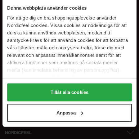
SUBSCRIBE TO OUR
Denna webbplats använder cookies
NEWSLETTER
För att ge dig en bra shoppingupplevelse använder
Nordicfeel cookies. Vissa cookies är nödvändiga för att
E-postadresse
du ska kunna använda webbplatsen, medan ditt
samtycke krävs för att använda cookies för att förbättra
våra tjänster, mäta och analysera trafik, förse dig med
Ved å abonnere godtar du vår
personvernerklæring
. Du kan melde deg
av når som helst.
relevant och anpassat innehåll/annonser samt för att
aktivera funktioner som används på sociala medier
media (kan innefatta behandling av personuppgifter).
Data som samlas in delas med cookieleverantören.
Genom att trycka på "Tillåt alla cookies" accepterar du
alla cookies, medan du under "Detaljer" kan anpassa
Tillåt alla cookies
användningen av cookies. Du kan när som helst återkalla
ditt samtycke. För mer information se vår Cookie Policy
Anpassa
samt vår Integritetspolicy.
NORDICFEEL