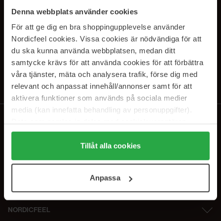
SUBSCRIBE TO OUR
Denna webbplats använder cookies
NEWSLETTER
För att ge dig en bra shoppingupplevelse använder
Nordicfeel cookies. Vissa cookies är nödvändiga för att
E-postadresse
du ska kunna använda webbplatsen, medan ditt
samtycke krävs för att använda cookies för att förbättra
våra tjänster, mäta och analysera trafik, förse dig med
Ved å abonnere godtar du vår
personvernerklæring
. Du kan melde deg
av når som helst.
relevant och anpassat innehåll/annonser samt för att
aktivera funktioner som används på sociala medier
media (kan innefatta behandling av personuppgifter).
Data som samlas in delas med cookieleverantören.
Genom att trycka på "Tillåt alla cookies" accepterar du
alla cookies, medan du under "Detaljer" kan anpassa
Tillåt alla cookies
användningen av cookies. Du kan när som helst återkalla
ditt samtycke. För mer information se vår Cookie Policy
Anpassa
samt vår Integritetspolicy.
NORDICFEEL