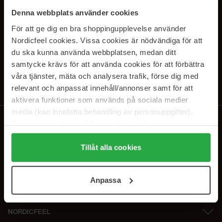
SUBSCRIBE TO OUR
Denna webbplats använder cookies
NEWSLETTER
För att ge dig en bra shoppingupplevelse använder
Nordicfeel cookies. Vissa cookies är nödvändiga för att
E-postadresse
du ska kunna använda webbplatsen, medan ditt
samtycke krävs för att använda cookies för att förbättra
våra tjänster, mäta och analysera trafik, förse dig med
Ved å abonnere godtar du vår
personvernerklæring
. Du kan melde deg
av når som helst.
relevant och anpassat innehåll/annonser samt för att
aktivera funktioner som används på sociala medier
media (kan innefatta behandling av personuppgifter).
Data som samlas in delas med cookieleverantören.
Genom att trycka på "Tillåt alla cookies" accepterar du
alla cookies, medan du under "Detaljer" kan anpassa
Tillåt alla cookies
användningen av cookies. Du kan när som helst återkalla
ditt samtycke. För mer information se vår Cookie Policy
Anpassa
samt vår Integritetspolicy.
NORDICFEEL