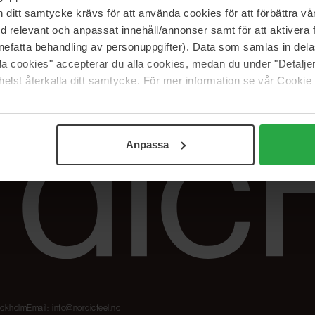
Våre merker
FAQ
itt samtycke krävs för att använda cookies för att förbättra vår
The Beauty Edit
Spor bestillingen
med relevant och anpassat innehåll/annonser samt för att aktiver
Jobb hos oss
Retur og reklama
nefatta behandling av personuppgifter). Data som samlas in del
alla cookies" accepterar du alla cookies, medan du under "Detal
Samarbeidspartner
Blush har blitt
Nordicfeel
elst återkalla ditt samtycke. För mer information se vår Cookie
Anpassa
tockholm
Email:
info@nordicfeel.no