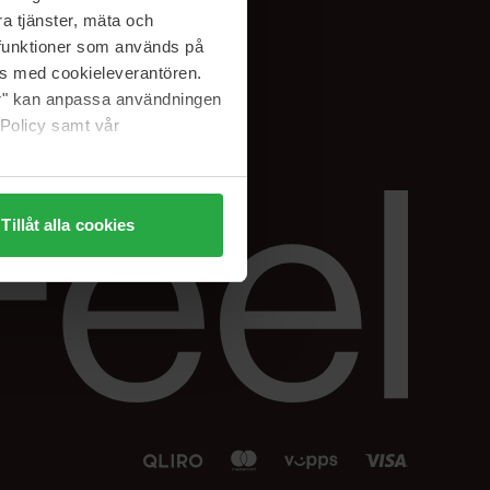
Facebook
a tjänster, mäta och
 min
Instagram
a funktioner som används på
sjon
Linkedin
as med cookieleverantören.
jer" kan anpassa användningen
 Policy samt vår
Tillåt alla cookies