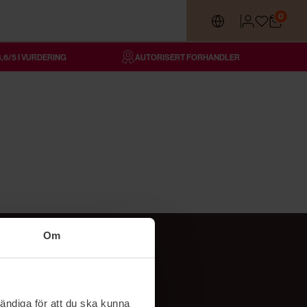
0
4,6/5 I VURDERING
AUTORISERT FORHANDLER
Om
Følg oss
TikTok
ändiga för att du ska kunna