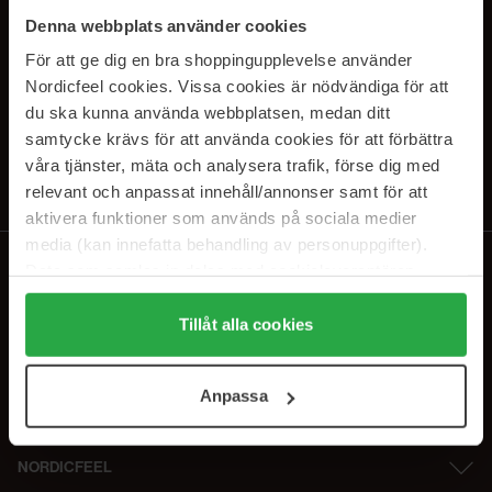
SUBSCRIBE TO OUR
Denna webbplats använder cookies
NEWSLETTER
För att ge dig en bra shoppingupplevelse använder
Nordicfeel cookies. Vissa cookies är nödvändiga för att
E-postadresse
du ska kunna använda webbplatsen, medan ditt
samtycke krävs för att använda cookies för att förbättra
våra tjänster, mäta och analysera trafik, förse dig med
Ved å abonnere godtar du vår
personvernerklæring
. Du kan melde deg
av når som helst.
relevant och anpassat innehåll/annonser samt för att
aktivera funktioner som används på sociala medier
media (kan innefatta behandling av personuppgifter).
Data som samlas in delas med cookieleverantören.
Genom att trycka på "Tillåt alla cookies" accepterar du
alla cookies, medan du under "Detaljer" kan anpassa
Tillåt alla cookies
användningen av cookies. Du kan när som helst återkalla
ditt samtycke. För mer information se vår Cookie Policy
Anpassa
samt vår Integritetspolicy.
NORDICFEEL