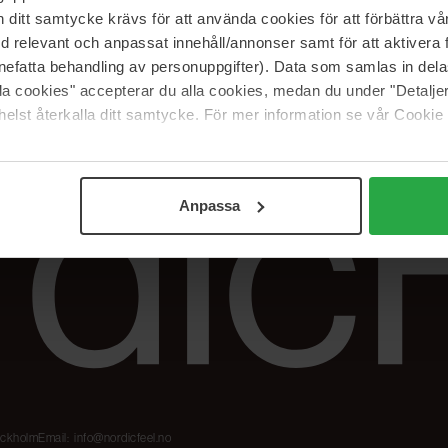
Våre merker
FAQ
itt samtycke krävs för att använda cookies för att förbättra vår
The Beauty Edit
Spor bestillingen
med relevant och anpassat innehåll/annonser samt för att aktiver
Jobb hos oss
Retur og reklama
nefatta behandling av personuppgifter). Data som samlas in del
alla cookies" accepterar du alla cookies, medan du under "Detal
Samarbeidspartner
Blush har blitt
Nordicfeel
elst återkalla ditt samtycke. För mer information se vår Cookie
Anpassa
tockholm
Email:
info@nordicfeel.no