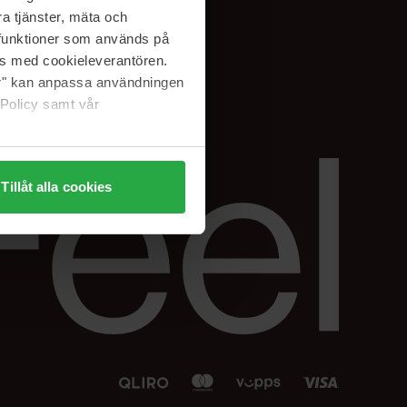
Facebook
a tjänster, mäta och
 min
Instagram
a funktioner som används på
sjon
Linkedin
as med cookieleverantören.
jer" kan anpassa användningen
 Policy samt vår
Tillåt alla cookies