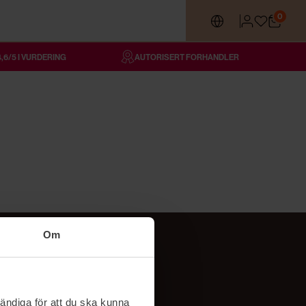
0
4,6/5 I VURDERING
AUTORISERT FORHANDLER
Om
Følg oss
TikTok
ändiga för att du ska kunna