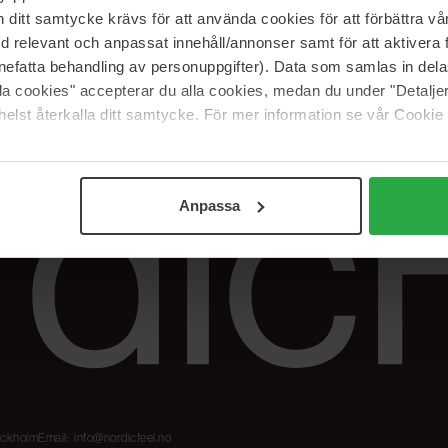
Våre merker
FAQ
itt samtycke krävs för att använda cookies för att förbättra vår
The Beauty Edit
Spor bestillingen
med relevant och anpassat innehåll/annonser samt för att aktiver
Jobb hos oss
Retur og reklama
nefatta behandling av personuppgifter). Data som samlas in del
alla cookies" accepterar du alla cookies, medan du under "Detal
Samarbeidspartner
Blush har blitt
Nordicfeel
elst återkalla ditt samtycke. För mer information se vår Cookie
Anpassa
tockholm
Email:
info@nordicfeel.no