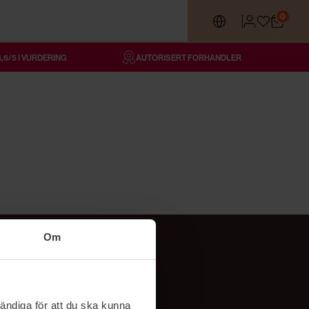
0
4,6/5 I VURDERING
AUTORISERT FORHANDLER
Om
Følg oss
TikTok
ändiga för att du ska kunna