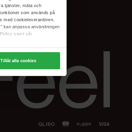
Facebook
a tjänster, mäta och
 min
Instagram
a funktioner som används på
sjon
Linkedin
as med cookieleverantören.
jer" kan anpassa användningen
 Policy samt vår
Tillåt alla cookies