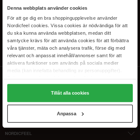
SUBSCRIBE TO OUR
Denna webbplats använder cookies
NEWSLETTER
För att ge dig en bra shoppingupplevelse använder
Nordicfeel cookies. Vissa cookies är nödvändiga för att
E-postadresse
du ska kunna använda webbplatsen, medan ditt
samtycke krävs för att använda cookies för att förbättra
våra tjänster, mäta och analysera trafik, förse dig med
Ved å abonnere godtar du vår
personvernerklæring
. Du kan melde deg
av når som helst.
relevant och anpassat innehåll/annonser samt för att
aktivera funktioner som används på sociala medier
media (kan innefatta behandling av personuppgifter).
Data som samlas in delas med cookieleverantören.
Genom att trycka på "Tillåt alla cookies" accepterar du
alla cookies, medan du under "Detaljer" kan anpassa
Tillåt alla cookies
användningen av cookies. Du kan när som helst återkalla
ditt samtycke. För mer information se vår Cookie Policy
Anpassa
samt vår Integritetspolicy.
NORDICFEEL