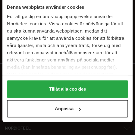
SUBSCRIBE TO OUR
Denna webbplats använder cookies
NEWSLETTER
För att ge dig en bra shoppingupplevelse använder
Nordicfeel cookies. Vissa cookies är nödvändiga för att
E-postadresse
du ska kunna använda webbplatsen, medan ditt
samtycke krävs för att använda cookies för att förbättra
våra tjänster, mäta och analysera trafik, förse dig med
Ved å abonnere godtar du vår
personvernerklæring
. Du kan melde deg
av når som helst.
relevant och anpassat innehåll/annonser samt för att
aktivera funktioner som används på sociala medier
media (kan innefatta behandling av personuppgifter).
Data som samlas in delas med cookieleverantören.
Genom att trycka på "Tillåt alla cookies" accepterar du
alla cookies, medan du under "Detaljer" kan anpassa
Tillåt alla cookies
användningen av cookies. Du kan när som helst återkalla
ditt samtycke. För mer information se vår Cookie Policy
Anpassa
samt vår Integritetspolicy.
NORDICFEEL