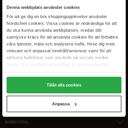
SUBSCRIBE TO OUR
Denna webbplats använder cookies
NEWSLETTER
För att ge dig en bra shoppingupplevelse använder
Nordicfeel cookies. Vissa cookies är nödvändiga för att
E-postadresse
du ska kunna använda webbplatsen, medan ditt
samtycke krävs för att använda cookies för att förbättra
våra tjänster, mäta och analysera trafik, förse dig med
Ved å abonnere godtar du vår
personvernerklæring
. Du kan melde deg
av når som helst.
relevant och anpassat innehåll/annonser samt för att
aktivera funktioner som används på sociala medier
media (kan innefatta behandling av personuppgifter).
Data som samlas in delas med cookieleverantören.
Genom att trycka på "Tillåt alla cookies" accepterar du
alla cookies, medan du under "Detaljer" kan anpassa
Tillåt alla cookies
användningen av cookies. Du kan när som helst återkalla
ditt samtycke. För mer information se vår Cookie Policy
Anpassa
samt vår Integritetspolicy.
NORDICFEEL