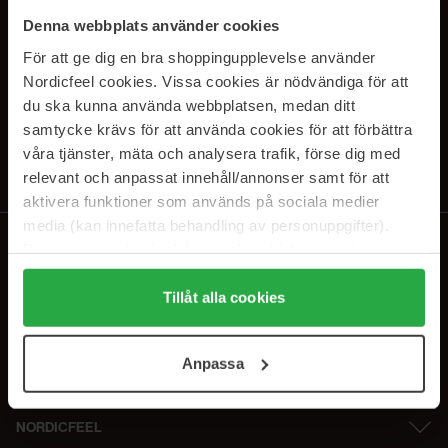
SUBSCRIBE TO OUR
Denna webbplats använder cookies
NEWSLETTER
För att ge dig en bra shoppingupplevelse använder
Nordicfeel cookies. Vissa cookies är nödvändiga för att
E-postadresse
du ska kunna använda webbplatsen, medan ditt
samtycke krävs för att använda cookies för att förbättra
våra tjänster, mäta och analysera trafik, förse dig med
Ved å abonnere godtar du vår
personvernerklæring
. Du kan melde deg
av når som helst.
relevant och anpassat innehåll/annonser samt för att
aktivera funktioner som används på sociala medier
media (kan innefatta behandling av personuppgifter).
Data som samlas in delas med cookieleverantören.
Genom att trycka på "Tillåt alla cookies" accepterar du
alla cookies, medan du under "Detaljer" kan anpassa
Tillåt alla cookies
användningen av cookies. Du kan när som helst återkalla
ditt samtycke. För mer information se vår Cookie Policy
Anpassa
samt vår Integritetspolicy.
NORDICFEEL