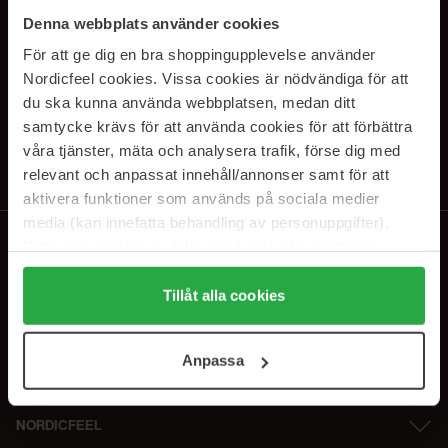
SUBSCRIBE TO OUR
Denna webbplats använder cookies
NEWSLETTER
För att ge dig en bra shoppingupplevelse använder
Nordicfeel cookies. Vissa cookies är nödvändiga för att
E-postadresse
du ska kunna använda webbplatsen, medan ditt
samtycke krävs för att använda cookies för att förbättra
våra tjänster, mäta och analysera trafik, förse dig med
Ved å abonnere godtar du vår
personvernerklæring
. Du kan melde deg
av når som helst.
relevant och anpassat innehåll/annonser samt för att
aktivera funktioner som används på sociala medier
media (kan innefatta behandling av personuppgifter).
Data som samlas in delas med cookieleverantören.
Genom att trycka på "Tillåt alla cookies" accepterar du
alla cookies, medan du under "Detaljer" kan anpassa
Tillåt alla cookies
användningen av cookies. Du kan när som helst återkalla
ditt samtycke. För mer information se vår Cookie Policy
Anpassa
samt vår Integritetspolicy.
NORDICFEEL