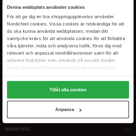
SUBSCRIBE TO OUR
Denna webbplats använder cookies
NEWSLETTER
För att ge dig en bra shoppingupplevelse använder
Nordicfeel cookies. Vissa cookies är nödvändiga för att
E-postadresse
du ska kunna använda webbplatsen, medan ditt
samtycke krävs för att använda cookies för att förbättra
våra tjänster, mäta och analysera trafik, förse dig med
Ved å abonnere godtar du vår
personvernerklæring
. Du kan melde deg
av når som helst.
relevant och anpassat innehåll/annonser samt för att
aktivera funktioner som används på sociala medier
media (kan innefatta behandling av personuppgifter).
Data som samlas in delas med cookieleverantören.
Genom att trycka på "Tillåt alla cookies" accepterar du
alla cookies, medan du under "Detaljer" kan anpassa
Tillåt alla cookies
användningen av cookies. Du kan när som helst återkalla
ditt samtycke. För mer information se vår Cookie Policy
Anpassa
samt vår Integritetspolicy.
NORDICFEEL