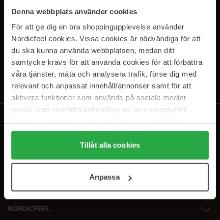
SUBSCRIBE TO OUR
Denna webbplats använder cookies
NEWSLETTER
För att ge dig en bra shoppingupplevelse använder
Nordicfeel cookies. Vissa cookies är nödvändiga för att
E-postadresse
du ska kunna använda webbplatsen, medan ditt
samtycke krävs för att använda cookies för att förbättra
våra tjänster, mäta och analysera trafik, förse dig med
Ved å abonnere godtar du vår
personvernerklæring
. Du kan melde deg
av når som helst.
relevant och anpassat innehåll/annonser samt för att
aktivera funktioner som används på sociala medier
media (kan innefatta behandling av personuppgifter).
Data som samlas in delas med cookieleverantören.
Genom att trycka på "Tillåt alla cookies" accepterar du
alla cookies, medan du under "Detaljer" kan anpassa
Tillåt alla cookies
användningen av cookies. Du kan när som helst återkalla
ditt samtycke. För mer information se vår Cookie Policy
Anpassa
samt vår Integritetspolicy.
NORDICFEEL