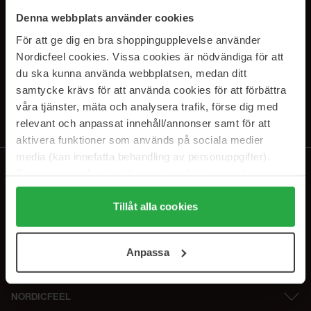
SUBSCRIBE TO OUR
Denna webbplats använder cookies
NEWSLETTER
För att ge dig en bra shoppingupplevelse använder
Nordicfeel cookies. Vissa cookies är nödvändiga för att
E-postadresse
du ska kunna använda webbplatsen, medan ditt
samtycke krävs för att använda cookies för att förbättra
våra tjänster, mäta och analysera trafik, förse dig med
Ved å abonnere godtar du vår
personvernerklæring
. Du kan melde deg
av når som helst.
relevant och anpassat innehåll/annonser samt för att
aktivera funktioner som används på sociala medier
media (kan innefatta behandling av personuppgifter).
Data som samlas in delas med cookieleverantören.
Genom att trycka på "Tillåt alla cookies" accepterar du
alla cookies, medan du under "Detaljer" kan anpassa
Tillåt alla cookies
användningen av cookies. Du kan när som helst återkalla
ditt samtycke. För mer information se vår Cookie Policy
Anpassa
samt vår Integritetspolicy.
NORDICFEEL