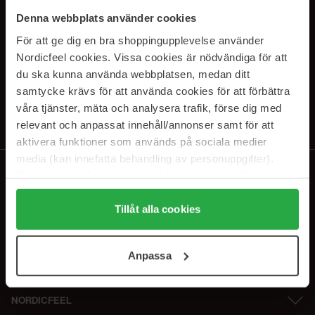
SUBSCRIBE TO OUR
Denna webbplats använder cookies
NEWSLETTER
För att ge dig en bra shoppingupplevelse använder
Nordicfeel cookies. Vissa cookies är nödvändiga för att
E-postadresse
du ska kunna använda webbplatsen, medan ditt
samtycke krävs för att använda cookies för att förbättra
våra tjänster, mäta och analysera trafik, förse dig med
Ved å abonnere godtar du vår
personvernerklæring
. Du kan melde deg
av når som helst.
relevant och anpassat innehåll/annonser samt för att
aktivera funktioner som används på sociala medier
media (kan innefatta behandling av personuppgifter).
Data som samlas in delas med cookieleverantören.
Genom att trycka på "Tillåt alla cookies" accepterar du
alla cookies, medan du under "Detaljer" kan anpassa
Tillåt alla cookies
användningen av cookies. Du kan när som helst återkalla
ditt samtycke. För mer information se vår Cookie Policy
Anpassa
samt vår Integritetspolicy.
NORDICFEEL