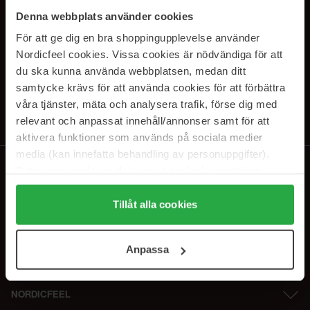
SUBSCRIBE TO OUR
Denna webbplats använder cookies
NEWSLETTER
För att ge dig en bra shoppingupplevelse använder
Nordicfeel cookies. Vissa cookies är nödvändiga för att
E-postadresse
du ska kunna använda webbplatsen, medan ditt
samtycke krävs för att använda cookies för att förbättra
våra tjänster, mäta och analysera trafik, förse dig med
Ved å abonnere godtar du vår
personvernerklæring
. Du kan melde deg
av når som helst.
relevant och anpassat innehåll/annonser samt för att
aktivera funktioner som används på sociala medier
media (kan innefatta behandling av personuppgifter).
Data som samlas in delas med cookieleverantören.
Genom att trycka på "Tillåt alla cookies" accepterar du
alla cookies, medan du under "Detaljer" kan anpassa
Tillåt alla cookies
användningen av cookies. Du kan när som helst återkalla
ditt samtycke. För mer information se vår Cookie Policy
Anpassa
samt vår Integritetspolicy.
NORDICFEEL