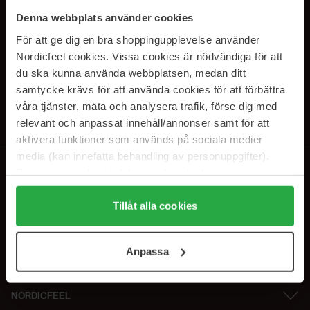
SUBSCRIBE TO OUR
Denna webbplats använder cookies
NEWSLETTER
För att ge dig en bra shoppingupplevelse använder
Nordicfeel cookies. Vissa cookies är nödvändiga för att
E-postadresse
du ska kunna använda webbplatsen, medan ditt
samtycke krävs för att använda cookies för att förbättra
våra tjänster, mäta och analysera trafik, förse dig med
Ved å abonnere godtar du vår
personvernerklæring
. Du kan melde deg
av når som helst.
relevant och anpassat innehåll/annonser samt för att
aktivera funktioner som används på sociala medier
media (kan innefatta behandling av personuppgifter).
Data som samlas in delas med cookieleverantören.
Genom att trycka på "Tillåt alla cookies" accepterar du
alla cookies, medan du under "Detaljer" kan anpassa
Tillåt alla cookies
användningen av cookies. Du kan när som helst återkalla
ditt samtycke. För mer information se vår Cookie Policy
Anpassa
samt vår Integritetspolicy.
NORDICFEEL