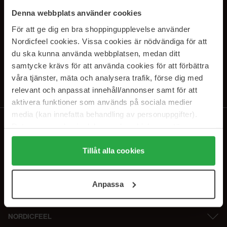
SUBSCRIBE TO OUR
Denna webbplats använder cookies
NEWSLETTER
För att ge dig en bra shoppingupplevelse använder
Nordicfeel cookies. Vissa cookies är nödvändiga för att
E-postadresse
du ska kunna använda webbplatsen, medan ditt
samtycke krävs för att använda cookies för att förbättra
våra tjänster, mäta och analysera trafik, förse dig med
Ved å abonnere godtar du vår
personvernerklæring
. Du kan melde deg
av når som helst.
relevant och anpassat innehåll/annonser samt för att
aktivera funktioner som används på sociala medier
media (kan innefatta behandling av personuppgifter).
Data som samlas in delas med cookieleverantören.
Genom att trycka på "Tillåt alla cookies" accepterar du
alla cookies, medan du under "Detaljer" kan anpassa
Tillåt alla cookies
användningen av cookies. Du kan när som helst återkalla
ditt samtycke. För mer information se vår Cookie Policy
Anpassa
samt vår Integritetspolicy.
NORDICFEEL