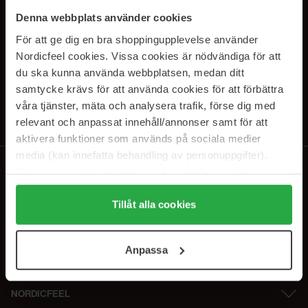
SUBSCRIBE TO OUR
Denna webbplats använder cookies
NEWSLETTER
För att ge dig en bra shoppingupplevelse använder
Nordicfeel cookies. Vissa cookies är nödvändiga för att
E-postadresse
du ska kunna använda webbplatsen, medan ditt
samtycke krävs för att använda cookies för att förbättra
våra tjänster, mäta och analysera trafik, förse dig med
Ved å abonnere godtar du vår
personvernerklæring
. Du kan melde deg
av når som helst.
relevant och anpassat innehåll/annonser samt för att
aktivera funktioner som används på sociala medier
media (kan innefatta behandling av personuppgifter).
Data som samlas in delas med cookieleverantören.
Genom att trycka på "Tillåt alla cookies" accepterar du
alla cookies, medan du under "Detaljer" kan anpassa
Tillåt alla cookies
användningen av cookies. Du kan när som helst återkalla
ditt samtycke. För mer information se vår Cookie Policy
Anpassa
samt vår Integritetspolicy.
NORDICFEEL