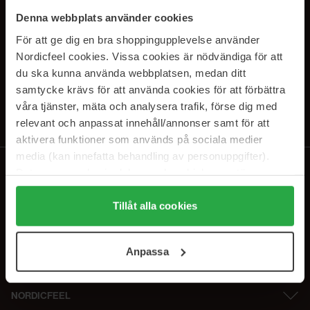
SUBSCRIBE TO OUR
Denna webbplats använder cookies
NEWSLETTER
För att ge dig en bra shoppingupplevelse använder
Nordicfeel cookies. Vissa cookies är nödvändiga för att
E-postadresse
du ska kunna använda webbplatsen, medan ditt
samtycke krävs för att använda cookies för att förbättra
våra tjänster, mäta och analysera trafik, förse dig med
Ved å abonnere godtar du vår
personvernerklæring
. Du kan melde deg
av når som helst.
relevant och anpassat innehåll/annonser samt för att
aktivera funktioner som används på sociala medier
media (kan innefatta behandling av personuppgifter).
Data som samlas in delas med cookieleverantören.
Genom att trycka på "Tillåt alla cookies" accepterar du
alla cookies, medan du under "Detaljer" kan anpassa
Tillåt alla cookies
användningen av cookies. Du kan när som helst återkalla
ditt samtycke. För mer information se vår Cookie Policy
Anpassa
samt vår Integritetspolicy.
NORDICFEEL