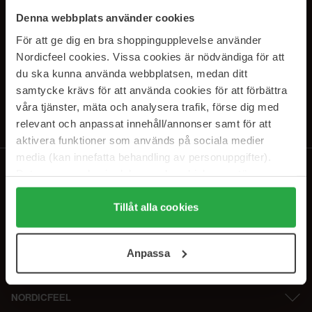
SUBSCRIBE TO OUR
Denna webbplats använder cookies
NEWSLETTER
För att ge dig en bra shoppingupplevelse använder
Nordicfeel cookies. Vissa cookies är nödvändiga för att
E-postadresse
du ska kunna använda webbplatsen, medan ditt
samtycke krävs för att använda cookies för att förbättra
våra tjänster, mäta och analysera trafik, förse dig med
Ved å abonnere godtar du vår
personvernerklæring
. Du kan melde deg
av når som helst.
relevant och anpassat innehåll/annonser samt för att
aktivera funktioner som används på sociala medier
media (kan innefatta behandling av personuppgifter).
Data som samlas in delas med cookieleverantören.
Genom att trycka på "Tillåt alla cookies" accepterar du
alla cookies, medan du under "Detaljer" kan anpassa
Tillåt alla cookies
användningen av cookies. Du kan när som helst återkalla
ditt samtycke. För mer information se vår Cookie Policy
Anpassa
samt vår Integritetspolicy.
NORDICFEEL