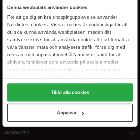
SUBSCRIBE TO OUR
Denna webbplats använder cookies
NEWSLETTER
För att ge dig en bra shoppingupplevelse använder
Nordicfeel cookies. Vissa cookies är nödvändiga för att
E-postadresse
du ska kunna använda webbplatsen, medan ditt
samtycke krävs för att använda cookies för att förbättra
våra tjänster, mäta och analysera trafik, förse dig med
Ved å abonnere godtar du vår
personvernerklæring
. Du kan melde deg
av når som helst.
relevant och anpassat innehåll/annonser samt för att
aktivera funktioner som används på sociala medier
media (kan innefatta behandling av personuppgifter).
Data som samlas in delas med cookieleverantören.
Genom att trycka på "Tillåt alla cookies" accepterar du
alla cookies, medan du under "Detaljer" kan anpassa
Tillåt alla cookies
användningen av cookies. Du kan när som helst återkalla
ditt samtycke. För mer information se vår Cookie Policy
Anpassa
samt vår Integritetspolicy.
NORDICFEEL