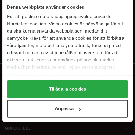
SUBSCRIBE TO OUR
Denna webbplats använder cookies
NEWSLETTER
För att ge dig en bra shoppingupplevelse använder
Nordicfeel cookies. Vissa cookies är nödvändiga för att
E-postadresse
du ska kunna använda webbplatsen, medan ditt
samtycke krävs för att använda cookies för att förbättra
våra tjänster, mäta och analysera trafik, förse dig med
Ved å abonnere godtar du vår
personvernerklæring
. Du kan melde deg
av når som helst.
relevant och anpassat innehåll/annonser samt för att
aktivera funktioner som används på sociala medier
media (kan innefatta behandling av personuppgifter).
Data som samlas in delas med cookieleverantören.
Genom att trycka på "Tillåt alla cookies" accepterar du
alla cookies, medan du under "Detaljer" kan anpassa
Tillåt alla cookies
användningen av cookies. Du kan när som helst återkalla
ditt samtycke. För mer information se vår Cookie Policy
Anpassa
samt vår Integritetspolicy.
NORDICFEEL