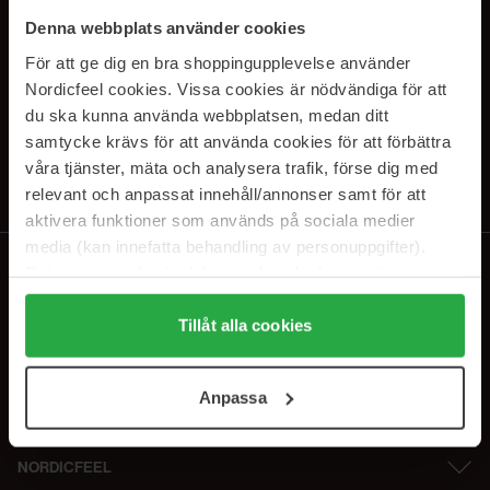
SUBSCRIBE TO OUR
Denna webbplats använder cookies
NEWSLETTER
För att ge dig en bra shoppingupplevelse använder
Nordicfeel cookies. Vissa cookies är nödvändiga för att
E-postadresse
du ska kunna använda webbplatsen, medan ditt
samtycke krävs för att använda cookies för att förbättra
våra tjänster, mäta och analysera trafik, förse dig med
Ved å abonnere godtar du vår
personvernerklæring
. Du kan melde deg
av når som helst.
relevant och anpassat innehåll/annonser samt för att
aktivera funktioner som används på sociala medier
media (kan innefatta behandling av personuppgifter).
Data som samlas in delas med cookieleverantören.
Genom att trycka på "Tillåt alla cookies" accepterar du
alla cookies, medan du under "Detaljer" kan anpassa
Tillåt alla cookies
användningen av cookies. Du kan när som helst återkalla
ditt samtycke. För mer information se vår Cookie Policy
Anpassa
samt vår Integritetspolicy.
NORDICFEEL