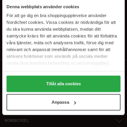
SUBSCRIBE TO OUR
Denna webbplats använder cookies
NEWSLETTER
För att ge dig en bra shoppingupplevelse använder
Nordicfeel cookies. Vissa cookies är nödvändiga för att
E-postadresse
du ska kunna använda webbplatsen, medan ditt
samtycke krävs för att använda cookies för att förbättra
våra tjänster, mäta och analysera trafik, förse dig med
Ved å abonnere godtar du vår
personvernerklæring
. Du kan melde deg
av når som helst.
relevant och anpassat innehåll/annonser samt för att
aktivera funktioner som används på sociala medier
media (kan innefatta behandling av personuppgifter).
Data som samlas in delas med cookieleverantören.
Genom att trycka på "Tillåt alla cookies" accepterar du
alla cookies, medan du under "Detaljer" kan anpassa
Tillåt alla cookies
användningen av cookies. Du kan när som helst återkalla
ditt samtycke. För mer information se vår Cookie Policy
Anpassa
samt vår Integritetspolicy.
NORDICFEEL