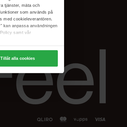
Facebook
a tjänster, mäta och
 min
Instagram
a funktioner som används på
sjon
Linkedin
as med cookieleverantören.
jer" kan anpassa användningen
 Policy samt vår
Tillåt alla cookies