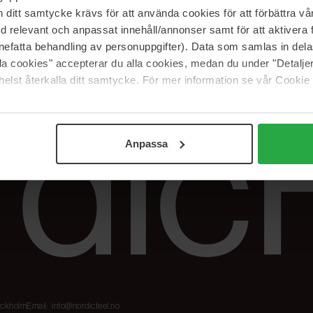
Våre merker
FAQ
itt samtycke krävs för att använda cookies för att förbättra vår
The Beauty Edit
Spor bestillingen
med relevant och anpassat innehåll/annonser samt för att aktiver
Jobb hos oss
Retur og reklama
nefatta behandling av personuppgifter). Data som samlas in del
alla cookies" accepterar du alla cookies, medan du under "Detal
Samarbeidspartner
Blush har blitt
Nordicfeel
elst återkalla ditt samtycke. För mer information se vår Cookie
Anpassa
tockholm
Email:
info@nordicfeel.no