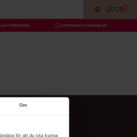
0
4,6/5 I VURDERING
AUTORISERT FORHANDLER
Om
Følg oss
TikTok
ändiga för att du ska kunna