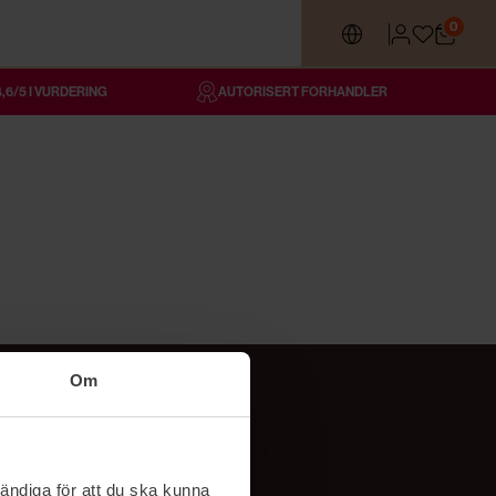
0
4,6/5 I VURDERING
AUTORISERT FORHANDLER
Om
Følg oss
TikTok
ändiga för att du ska kunna