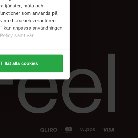
Facebook
a tjänster, mäta och
 min
Instagram
a funktioner som används på
sjon
Linkedin
as med cookieleverantören.
jer" kan anpassa användningen
 Policy samt vår
Tillåt alla cookies