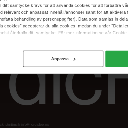
Våre merker
FAQ
itt samtycke krävs för att använda cookies för att förbättra vår
The Beauty Edit
Spor bestillingen
med relevant och anpassat innehåll/annonser samt för att aktiver
Jobb hos oss
Retur og reklama
nefatta behandling av personuppgifter). Data som samlas in del
alla cookies" accepterar du alla cookies, medan du under "Detal
Samarbeidspartner
Blush har blitt
elst återkalla ditt samtycke. För mer information se vår Cookie
Nordicfeel
Anpassa
tockholm
Email:
info@nordicfeel.no