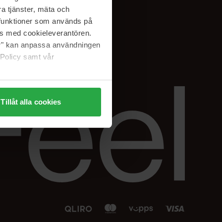
Facebook
a tjänster, mäta och
 min
Instagram
a funktioner som används på
sjon
Linkedin
as med cookieleverantören.
jer" kan anpassa användningen
 Policy samt vår
Tillåt alla cookies