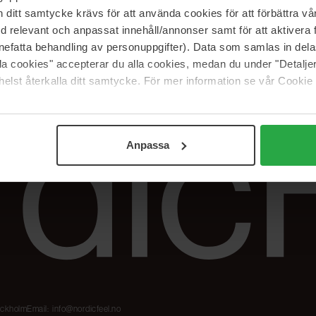
Våre merker
FAQ
itt samtycke krävs för att använda cookies för att förbättra vår
The Beauty Edit
Spor bestillingen
med relevant och anpassat innehåll/annonser samt för att aktiver
Jobb hos oss
Retur og reklama
nefatta behandling av personuppgifter). Data som samlas in del
alla cookies" accepterar du alla cookies, medan du under "Detal
Samarbeidspartner
Blush har blitt
Nordicfeel
elst återkalla ditt samtycke. För mer information se vår Cookie
Anpassa
tockholm
Email:
info@nordicfeel.no