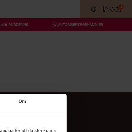
0
4,6/5 I VURDERING
AUTORISERT FORHANDLER
Om
Følg oss
TikTok
ändiga för att du ska kunna