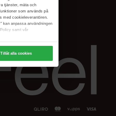
Facebook
a tjänster, mäta och
 min
Instagram
a funktioner som används på
sjon
Linkedin
as med cookieleverantören.
jer" kan anpassa användningen
 Policy samt vår
Tillåt alla cookies