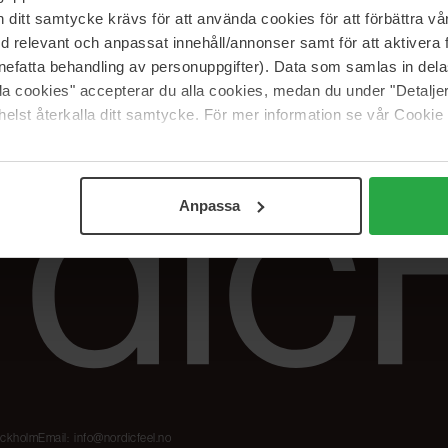
Våre merker
FAQ
itt samtycke krävs för att använda cookies för att förbättra vår
The Beauty Edit
Spor bestillingen
med relevant och anpassat innehåll/annonser samt för att aktiver
Jobb hos oss
Retur og reklama
nefatta behandling av personuppgifter). Data som samlas in del
alla cookies" accepterar du alla cookies, medan du under "Detal
Samarbeidspartner
Blush har blitt
Nordicfeel
elst återkalla ditt samtycke. För mer information se vår Cookie
Anpassa
tockholm
Email:
info@nordicfeel.no