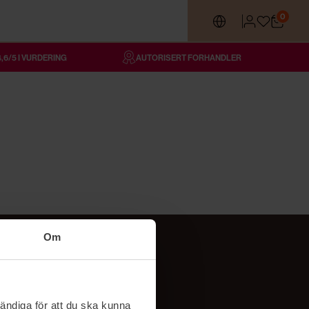
0
4,6/5 I VURDERING
AUTORISERT FORHANDLER
Om
Følg oss
TikTok
ändiga för att du ska kunna