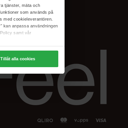
Facebook
a tjänster, mäta och
 min
Instagram
a funktioner som används på
sjon
Linkedin
as med cookieleverantören.
jer" kan anpassa användningen
 Policy samt vår
Tillåt alla cookies