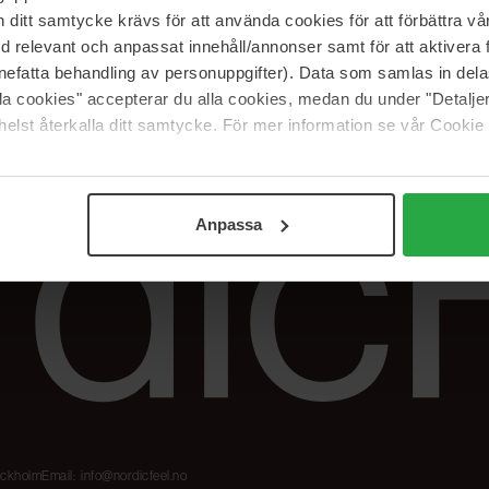
Våre merker
FAQ
itt samtycke krävs för att använda cookies för att förbättra vår
The Beauty Edit
Spor bestillingen
med relevant och anpassat innehåll/annonser samt för att aktiver
Jobb hos oss
Retur og reklama
nefatta behandling av personuppgifter). Data som samlas in del
alla cookies" accepterar du alla cookies, medan du under "Detal
Samarbeidspartner
Blush har blitt
elst återkalla ditt samtycke. För mer information se vår Cookie
Nordicfeel
Anpassa
tockholm
Email:
info@nordicfeel.no