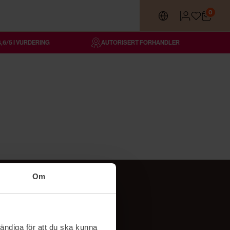
0
4,6/5 I VURDERING
AUTORISERT FORHANDLER
Om
Følg oss
TikTok
ändiga för att du ska kunna